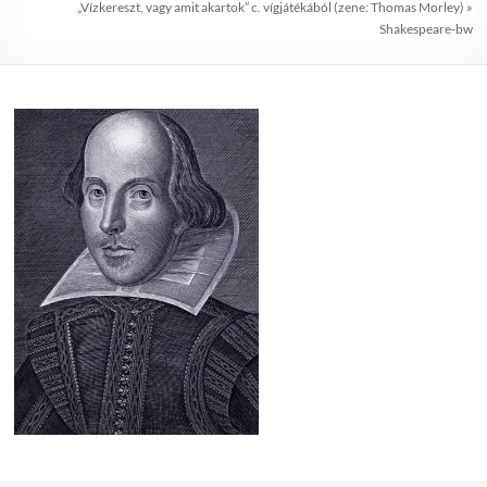
„Vízkereszt, vagy amit akartok” c. vígjátékából (zene: Thomas Morley)
»
Shakespeare-bw