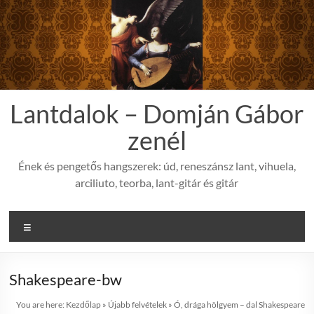
Skip
to
content
Lantdalok – Domján Gábor
zenél
Ének és pengetős hangszerek: úd, reneszánsz lant, vihuela,
arciliuto, teorba, lant-gitár és gitár
Menu
Shakespeare-bw
You are here:
Kezdőlap
»
Újabb felvételek
»
Ó, drága hölgyem – dal Shakespeare