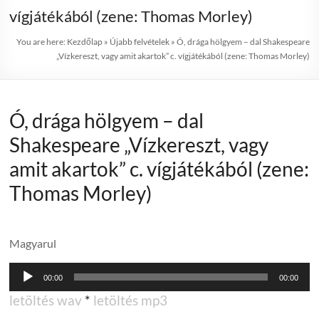
vígjátékából (zene: Thomas Morley)
You are here:
Kezdőlap
»
Újabb felvételek
»
Ó, drága hölgyem – dal Shakespeare
„Vízkereszt, vagy amit akartok” c. vígjátékából (zene: Thomas Morley)
Ó, drága hölgyem – dal
Shakespeare „Vízkereszt, vagy
amit akartok” c. vígjátékából (zene:
Thomas Morley)
Magyarul
Audió
00:00
00:00
lejátszó
letöltés wav
*
letöltés mp3