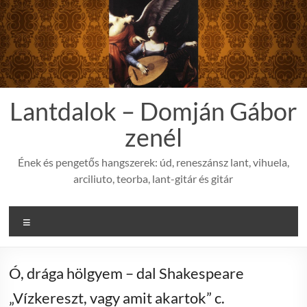
Skip
to
content
Lantdalok – Domján Gábor
zenél
Ének és pengetős hangszerek: úd, reneszánsz lant, vihuela,
arciliuto, teorba, lant-gitár és gitár
Menu
Ó, drága hölgyem – dal Shakespeare
„Vízkereszt, vagy amit akartok” c.