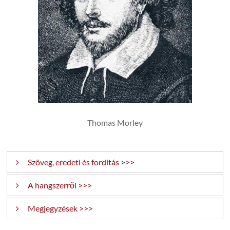
Thomas Morley
Szöveg, eredeti és fordítás >>>
A hangszerről >>>
O Mistress mine
Megjegyzések >>>
O Mistress mine, where are you roaming?
O Mistress mine, where are you roaming?
Szoprán lant