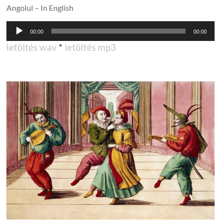
Angolul – In English
Audió
00:00
00:00
lejátszó
letöltés wav
*
letöltés mp3