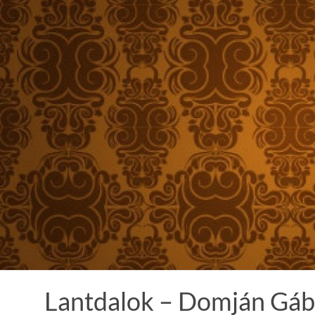
Skip
to
content
Lantdalok – Domján Gáb