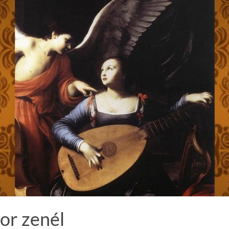
or zenél