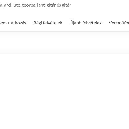
arciliuto, teorba, lant-gitár és gitár
Bemutatkozás
Régi felvételek
Újabb felvételek
Versműfor