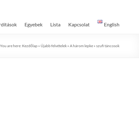
dítások
Egyebek
Lista
Kapcsolat
English
You are here:
Kezdőlap
»
Újabb felvételek
»
A három lepke
»
szufi táncosok