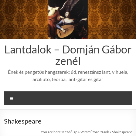
Skip
to
content
Lantdalok – Domján Gábor
zenél
Ének és pengetős hangszerek: úd, reneszánsz lant, vihuela,
arciliuto, teorba, lant-gitár és gitár
Menu
Shakespeare
You are here:
Kezdőlap
»
Versműfordítások
»
Shakespeare