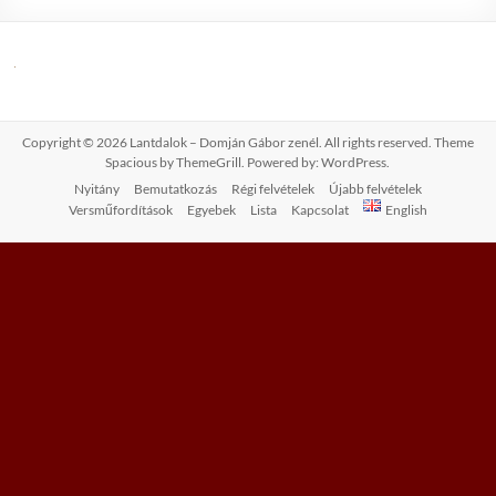
Copyright © 2026
Lantdalok – Domján Gábor zenél
. All rights reserved. Theme
Spacious
by ThemeGrill. Powered by:
WordPress
.
Nyitány
Bemutatkozás
Régi felvételek
Újabb felvételek
Versműfordítások
Egyebek
Lista
Kapcsolat
English