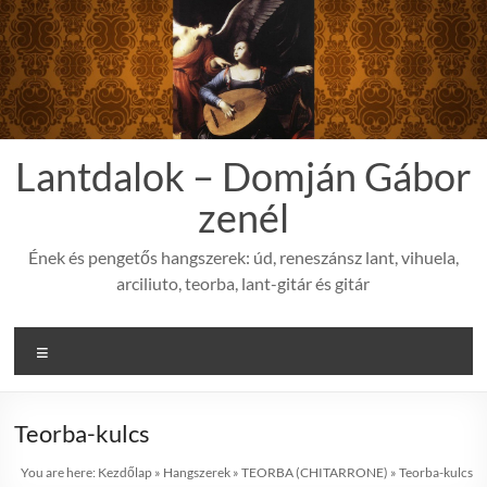
Skip
to
content
Lantdalok – Domján Gábor
zenél
Ének és pengetős hangszerek: úd, reneszánsz lant, vihuela,
arciliuto, teorba, lant-gitár és gitár
Menu
Teorba-kulcs
You are here:
Kezdőlap
»
Hangszerek
»
TEORBA (CHITARRONE)
»
Teorba-kulcs